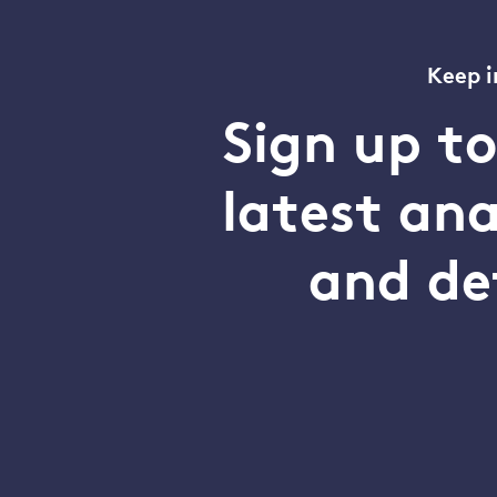
Keep i
Sign up t
latest an
and de