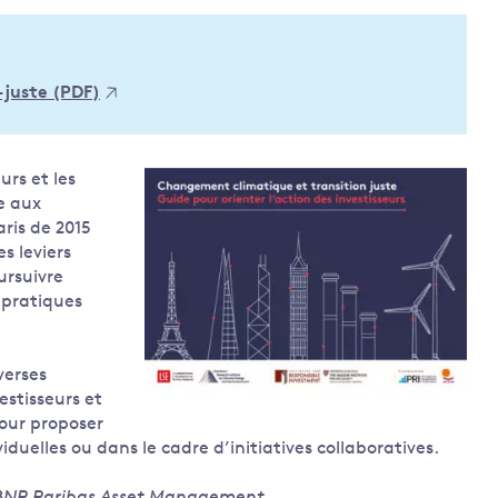
Land and oceans
International
Forests
Oceans 
action on
juste (PDF)
Air pollution
the blue
climate
econom
Water security and behaviour
change
Critical minerals and resources
urs et les
Biodiversity
e aux
View all Explainers
ris de 2015
s leviers
ursuivre
View all Topics
s pratiques
verses
estisseurs et
our proposer
iduelles ou dans le cadre d’initiatives collaboratives.