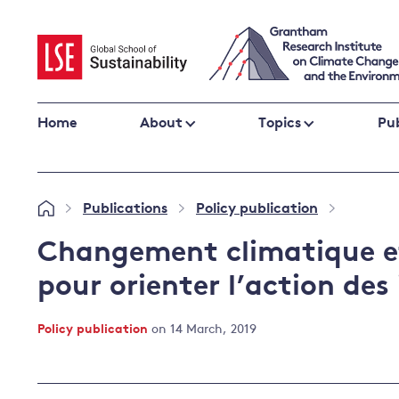
Skip
to
content
Home
About
Topics
Pub
Climate change impacts and resilience
Publications
Policy publication
»
»
»
Adaptation
Adaptation and resilience
to climate
Changement climatique et
Climate and health
change
pour orienter l’action des
Climate science and impacts
Loss and damage
Policy publication
on 14 March, 2019
Climate
UK adaptation policy
change and
the UK
Global action