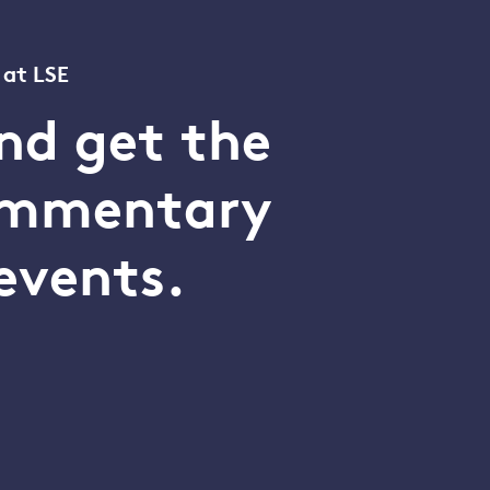
 at LSE
nd get the
commentary
events.