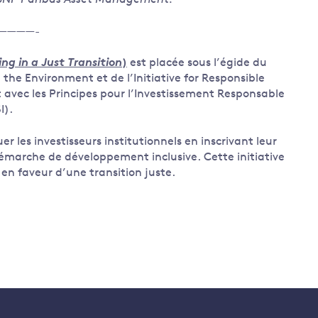
 BNP Paribas Asset Management.
————-
ing in a Just Transition
)
est placée sous l’égide du
e Environment et de l’Initiative for Responsible
 avec les Principes pour l’Investissement Responsable
I).
uer les investisseurs institutionnels en inscrivant leur
émarche de développement inclusive. Cette initiative
en faveur d’une transition juste.