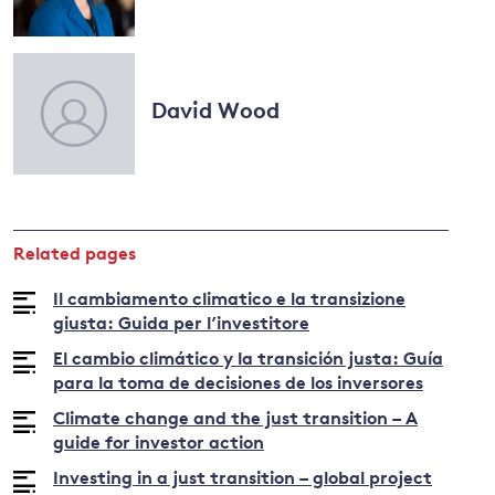
Read
more
and
about
David Wood
Vonda
y
Brunsting
Related pages
Il cambiamento climatico e la transizione
giusta: Guida per l’investitore
El cambio climático y la transición justa: Guía
para la toma de decisiones de los inversores
Climate change and the just transition – A
guide for investor action
Investing in a just transition – global project