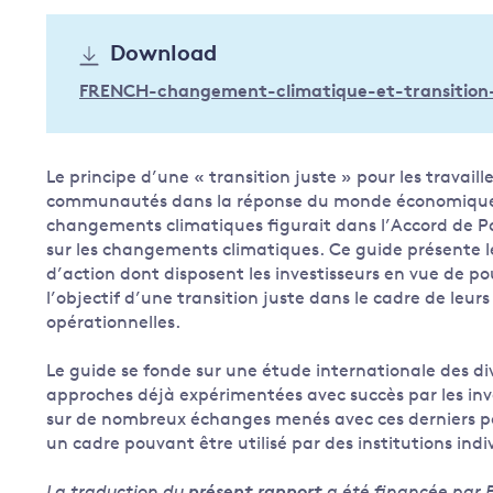
Governance
Download
Leadership
Impacts of
FRENCH-changement-climatique-et-transition-
Major emitting countries
climate
change
Sustainable development
Just transition
Le principe d’une « transition juste » pour les travaille
communautés dans la réponse du monde économiqu
changements climatiques figurait dans l’Accord de Pa
sur les changements climatiques. Ce guide présente le
d’action dont disposent les investisseurs en vue de po
l’objectif d’une transition juste dans le cadre de leur
opérationnelles.
Le guide se fonde sur une étude internationale des di
approches déjà expérimentées avec succès par les inv
sur de nombreux échanges menés avec ces derniers p
un cadre pouvant être utilisé par des institutions indiv