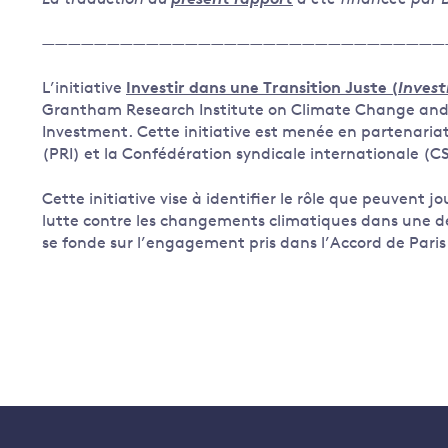
La traduction du
présent rapport
a été financée par
———————————————————————————————
L’initiative
Investir dans une Transition Juste (
Invest
Grantham Research Institute on Climate Change and th
Investment. Cette initiative est menée en partenariat
(PRI) et la Confédération syndicale internationale (CS
Cette initiative vise à identifier le rôle que peuvent jo
lutte contre les changements climatiques dans une d
se fonde sur l’engagement pris dans l’Accord de Paris 