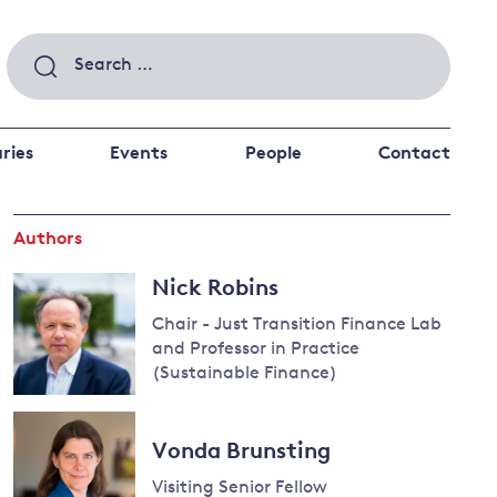
Search
for:
ries
Events
People
Contact
Authors
 a better future
 and
Nick Robins
ance
Climate and
the economy
d private investors
Chair - Just Transition Finance Lab
and Professor in Practice
nks and other financial institutions
(Sustainable Finance)
ancial system
Energy and
climate
Vonda Brunsting
change
Visiting Senior Fellow