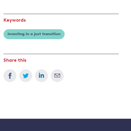
Keywords
investing in a just transition
Share this