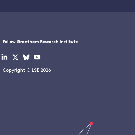
Follow Grantham Research Institute
Visit
Visit
Visit
Visit
our
our
our
our
linkedin
x
bluesky
youtube
Copyright © LSE 2026
page
page
page
page