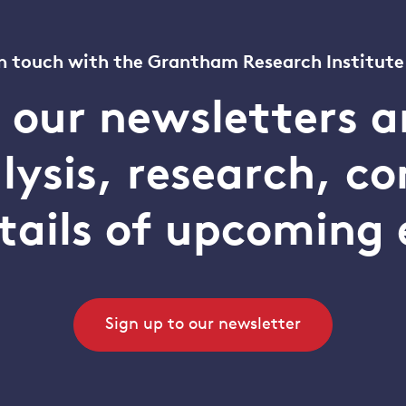
n touch with the Grantham Research Institute
o our newsletters a
alysis, research, 
tails of upcoming 
Sign up to our newsletter