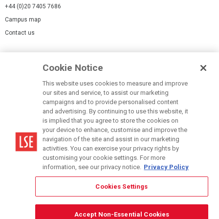
+44 (0)20 7405 7686
Campus map
Contact us
Cookies Settings
Cookie Notice
Cookie policy
Report a page
This website uses cookies to measure and improve
our sites and service, to assist our marketing
Accessibility Statement
campaigns and to provide personalised content
Terms of use
and advertising. By continuing to use this website, it
is implied that you agree to store the cookies on
Privacy policy
your device to enhance, customise and improve the
Modern Slavery Statement
navigation of the site and assist in our marketing
activities. You can exercise your privacy rights by
customising your cookie settings. For more
information, see our privacy notice.
Privacy Policy
Cookies Settings
© LSE 2026
Accept Non-Essential Cookies